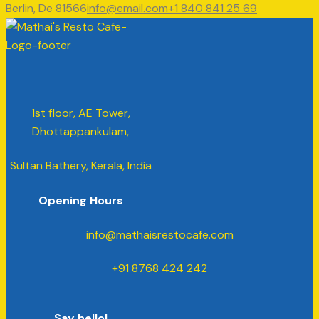
Berlin, De 81566
info@email.com
+1 840 841 25 69
1st floor, AE Tower,
Dhottappankulam,
Sultan Bathery, Kerala, India
Opening Hours
info@mathaisrestocafe.com
+91 8768 424 242
Say hello!