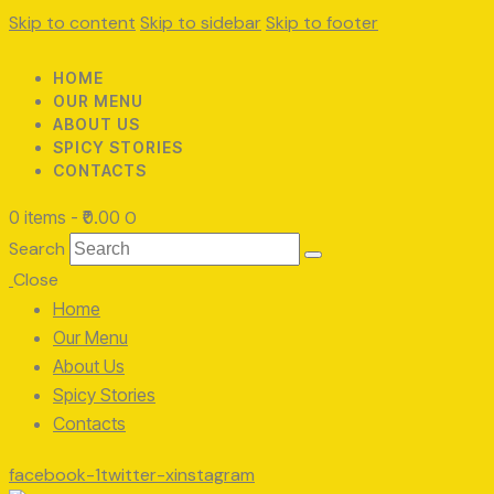
Skip to content
Skip to sidebar
Skip to footer
HOME
OUR MENU
ABOUT US
SPICY STORIES
CONTACTS
0 items
-
₹0.00
0
Search
Close
Home
Our Menu
About Us
Spicy Stories
Contacts
facebook-1
twitter-x
instagram