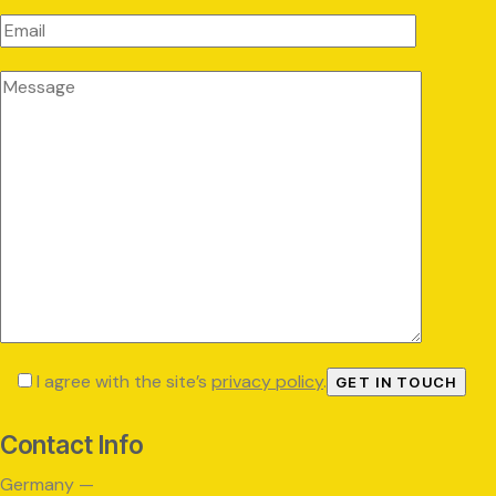
I agree with the site’s
privacy policy
.
Contact Info
Germany —