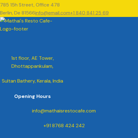
785 15h Street, Office 478
Berlin, De 81566
info@email.com
+1 840 841 25 69
1st floor, AE Tower,
Dhottappankulam,
Sultan Bathery, Kerala, India
Opening Hours
info@mathaisrestocafe.com
+91 8768 424 242