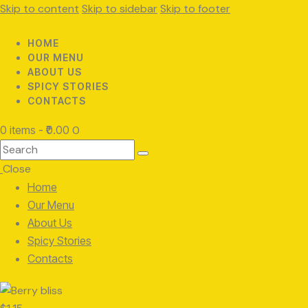
Skip to content
Skip to sidebar
Skip to footer
HOME
OUR MENU
ABOUT US
SPICY STORIES
CONTACTS
0 items
-
₹0.00
0
Search
Close
Home
Our Menu
About Us
Spicy Stories
Contacts
facebook-
twitter-
instagram
1
x